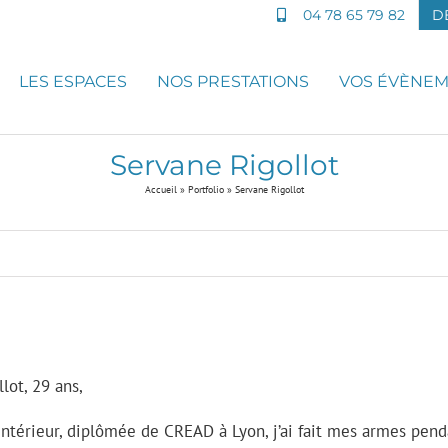
04 78 65 79 82
D
LES ESPACES
NOS PRESTATIONS
VOS ÉVÈNE
Servane Rigollot
Accueil
»
Portfolio
»
Servane Rigollot
lot, 29 ans,
intérieur, diplômée de CREAD à Lyon, j’ai fait mes armes pend