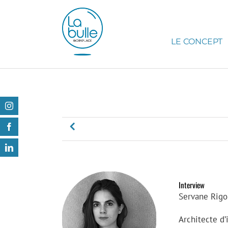
Passer
au
contenu
LE CONCEPT
Instagram
Facebook
LinkedIn
Interview
Servane Rigol
Architecte d’