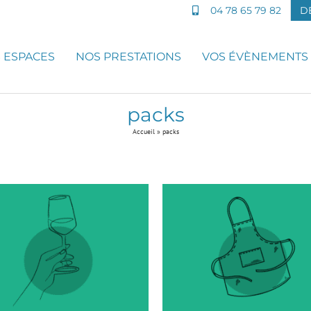
04 78 65 79 82
D
S ESPACES
NOS PRESTATIONS
VOS ÉVÈNEMENTS
packs
Accueil
»
packs
Atelier Cookies
Atelier Terrari