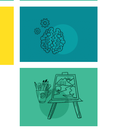
uffe
ez en
acité
nture