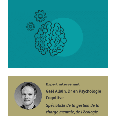
Expert intervenant
Gaël Allain, Dr en Psychologie
Cognitive
Spécialiste de la gestion de la
charge mentale, de l’écologie