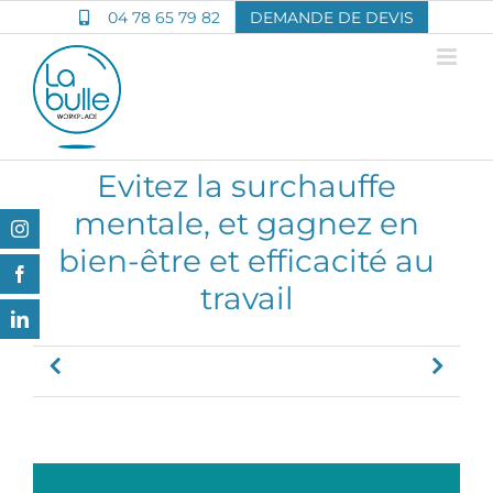
Passer
04 78 65 79 82
DEMANDE DE DEVIS
au
contenu
Evitez la surchauffe
mentale, et gagnez en
Instagram
bien-être et efficacité au
Facebook
travail
LinkedIn