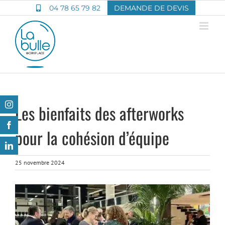
Passer
04 78 65 79 82
DEMANDE DE DEVIS
au
contenu
Instagram
Les bienfaits des afterworks
Facebook
pour la cohésion d’équipe
LinkedIn
25 novembre 2024