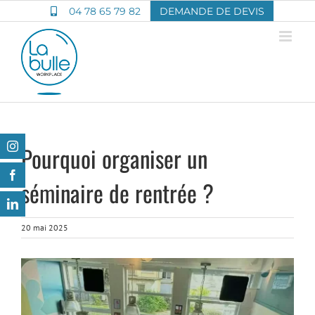
Passer
04 78 65 79 82
DEMANDE DE DEVIS
au
contenu
Instagram
Pourquoi organiser un
Facebook
séminaire de rentrée ?
LinkedIn
20 mai 2025